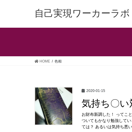
コ
ナ
ン
ビ
自己実現ワーカーラボ
テ
ゲ
ン
ー
ツ
シ
へ
ョ
ス
ン
キ
に
ッ
移
HOME
色相
プ
動
2020-01-15
気持ち〇い
お財布新調した！ ってこ
ついてもかなり勉強してい
ては？ あるいは気持ち悪い