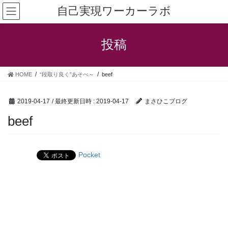
コ
ナ
自己実現ワーカーラボ
ン
ビ
テ
ゲ
ン
ー
投稿
ツ
シ
へ
ョ
ス
ン
HOME
“段取り良く”あそべ～
beef
キ
に
ッ
移
プ
動
2019-04-17
/ 最終更新日時 :
2019-04-17
まさひこブログ
beef
Pocket