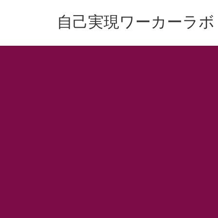
コ
ナ
ン
ビ
自己実現ワーカーラボ
テ
ゲ
ン
ー
ツ
シ
へ
ョ
ス
ン
キ
に
ッ
移
プ
動