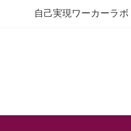
コ
ナ
ン
ビ
自己実現ワーカーラボ
テ
ゲ
ン
ー
ツ
シ
へ
ョ
ス
ン
キ
に
ッ
移
プ
動