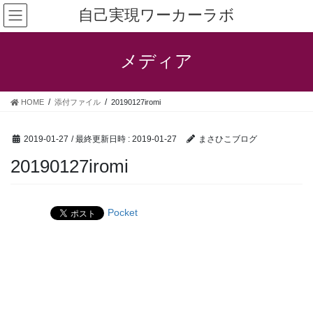
コ
ナ
自己実現ワーカーラボ
ン
ビ
テ
ゲ
ン
ー
メディア
ツ
シ
へ
ョ
ス
ン
HOME
添付ファイル
20190127iromi
キ
に
ッ
移
プ
動
2019-01-27
/ 最終更新日時 :
2019-01-27
まさひこブログ
20190127iromi
Pocket